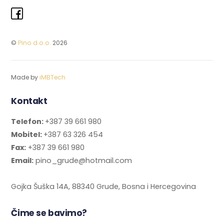
©
Pino d.o.o.
2026
Made by
iMBTech
Kontakt
Telefon:
+387 39 661 980
Mobitel:
+387 63 326 454
Fax:
+387 39 661 980
Email:
pino_grude@hotmail.com
Gojka Šuška 14A, 88340 Grude, Bosna i Hercegovina
Čime se bavimo?