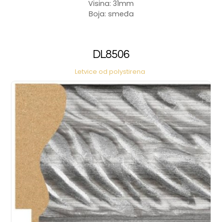
Visina: 31mm
Boja: smeđa
DL8506
Letvice od polystirena