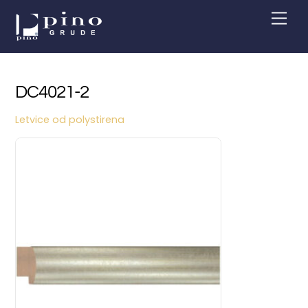
Skip
Men
to
content
DC4021-2
Letvice od polystirena