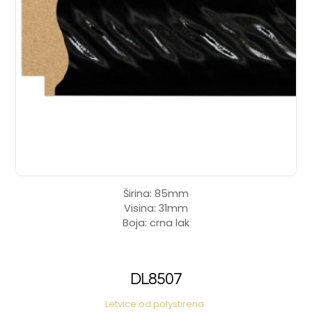
Širina: 85mm
Visina: 31mm
Boja: crna lak
DL8507
Letvice od polystirena