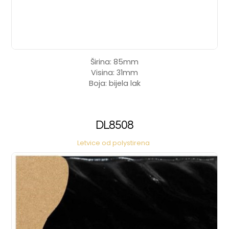
Širina: 85mm
Visina: 31mm
Boja: bijela lak
DL8508
Letvice od polystirena