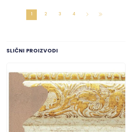
1
2
3
4
SLIČNI PROIZVODI