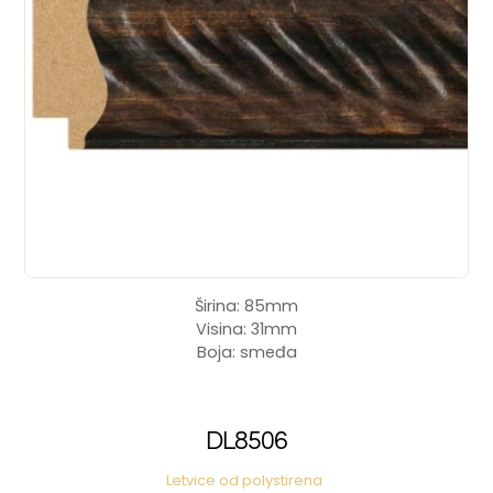
Širina: 85mm
Visina: 31mm
Boja: smeđa
DL8506
Letvice od polystirena