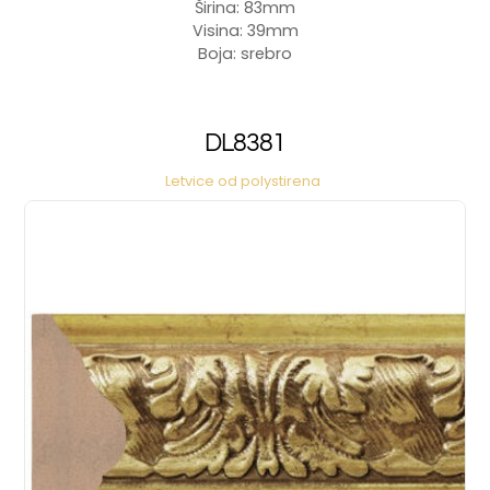
Širina: 83mm
Visina: 39mm
Boja: srebro
DL8381
Letvice od polystirena