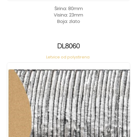
Širina: 80mm
Visina: 23mm
Boja: zlato
DL8060
Letvice od polystirena