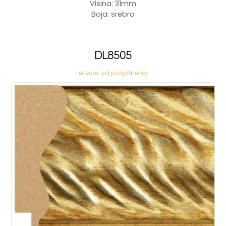
Visina: 31mm
Boja: srebro
DL8505
Letvice od polystirena