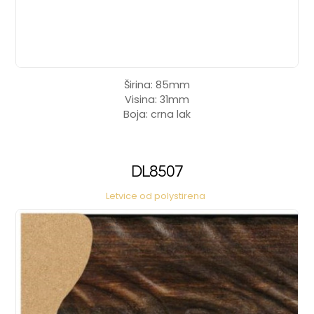
Širina: 85mm
Visina: 31mm
Boja: crna lak
DL8507
Letvice od polystirena