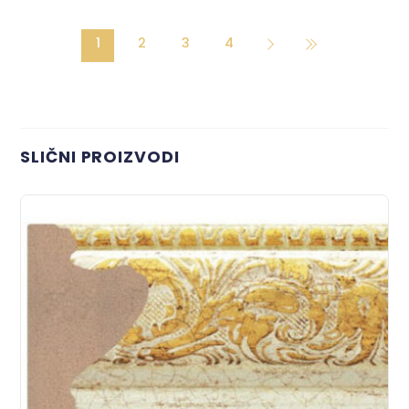
1
2
3
4
SLIČNI PROIZVODI