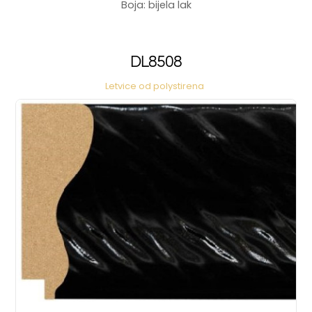
Boja: bijela lak
DL8508
Letvice od polystirena