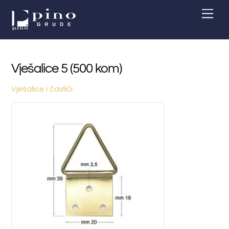
Skip
Men
to
content
Vješalice 5 (500 kom)
Vješalice i čavlići