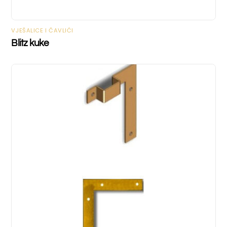
VJEŠALICE I ČAVLIĆI
Blitz kuke