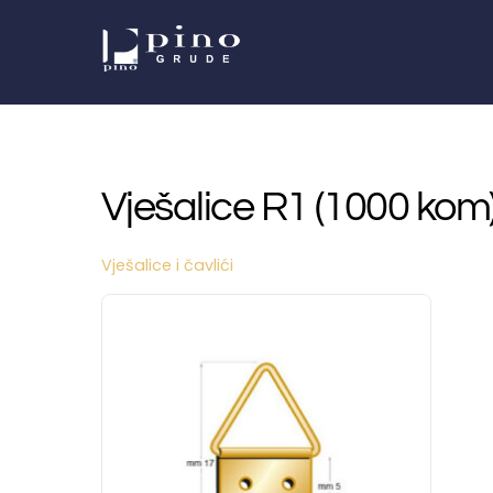
Skip
to
content
Vješalice R1 (1000 kom
Vješalice i čavlići