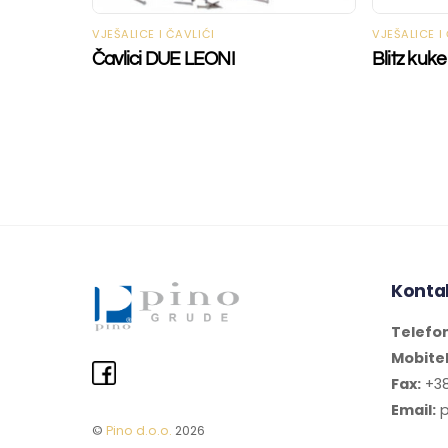
VJEŠALICE I ČAVLIĆI
VJEŠALICE I
Čavlici DUE LEONI
Blitz kuke
Konta
Telefo
Mobite
Fax:
+38
Email:
p
©
Pino d.o.o.
2026