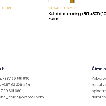
 ČAVLIĆI
VJEŠALICE I ČAVLIĆI
Kutnici od mesinga 50L+50D (1
kom)
kt
Čime s
n:
+387 39 661 980
Veleprod
l:
+387 63 326 454
za uokvir
7 39 661 980
ogledala
ino_grude@hotmail.com
dekoraci