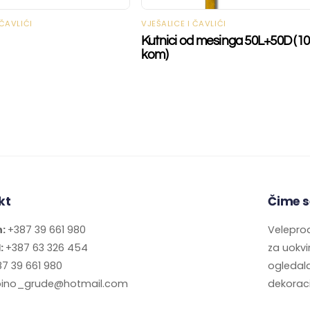
 ČAVLIĆI
VJEŠALICE I ČAVLIĆI
Kutnici od mesinga 50L+50D (1
kom)
kt
Čime s
n:
+387 39 661 980
Veleprod
l:
+387 63 326 454
za uokvir
7 39 661 980
ogledala
ino_grude@hotmail.com
dekoraci