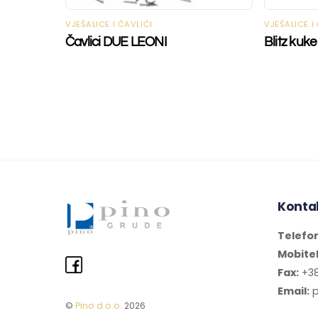
VJEŠALICE I ČAVLIĆI
VJEŠALICE I
Čavlici DUE LEONI
Blitz kuke
Konta
Telefo
Mobite
Fax:
+38
Email:
p
©
Pino d.o.o.
2026