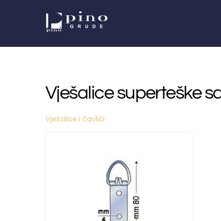
Skip
to
content
Vješalice superteške sa
Vješalice i čavlići