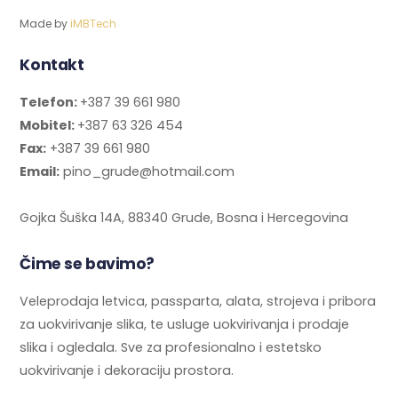
Made by
iMBTech
Kontakt
Telefon:
+387 39 661 980
Mobitel:
+387 63 326 454
Fax:
+387 39 661 980
Email:
pino_grude@hotmail.com
Gojka Šuška 14A, 88340 Grude, Bosna i Hercegovina
Čime se bavimo?
Veleprodaja letvica, passparta, alata, strojeva i pribora
za uokvirivanje slika, te usluge uokvirivanja i prodaje
slika i ogledala. Sve za profesionalno i estetsko
uokvirivanje i dekoraciju prostora.