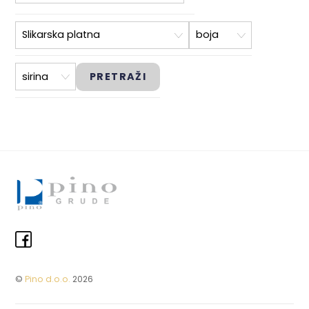
©
Pino d.o.o.
2026