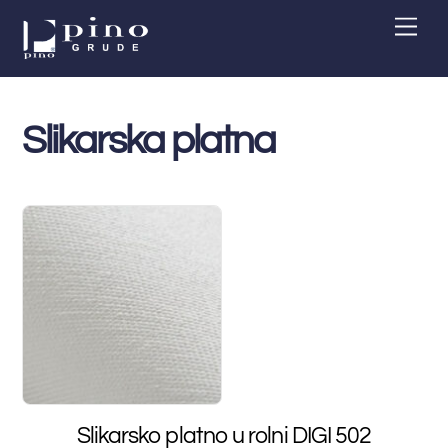
Skip
Men
to
content
Slikarska platna
Slikarsko platno u rolni DIGI 502