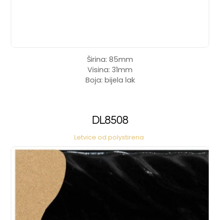
Širina: 85mm
Visina: 31mm
Boja: bijela lak
DL8508
Letvice od polystirena