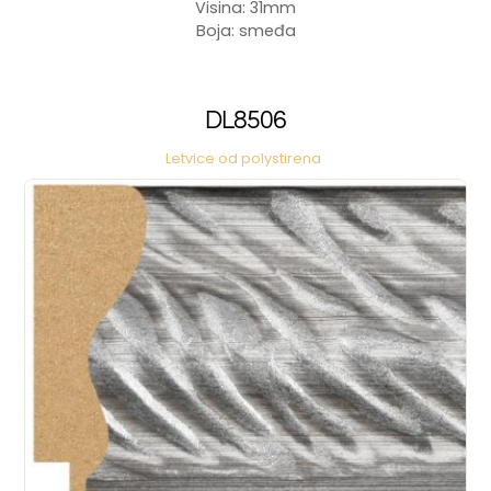
Visina: 31mm
Boja: smeđa
DL8506
Letvice od polystirena