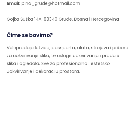
Email:
pino_grude@hotmail.com
Gojka Šuška 14A, 88340 Grude, Bosna i Hercegovina
Čime se bavimo?
Veleprodaja letvica, passparta, alata, strojeva i pribora
za uokvirivanje slika, te usluge uokvirivanja i prodaje
slika i ogledala. Sve za profesionalno i estetsko
uokvirivanje i dekoraciju prostora.