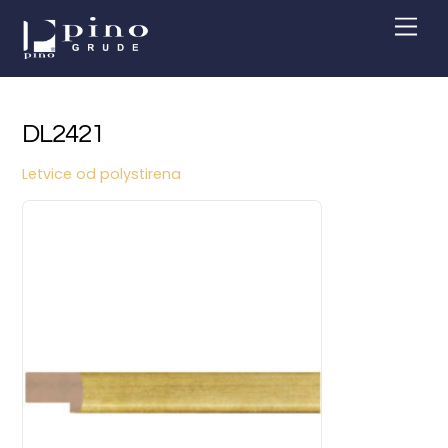
Skip
Men
to
content
DL2421
Letvice od polystirena