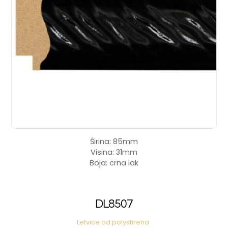
Širina: 85mm
Visina: 31mm
Boja: crna lak
DL8507
Letvice od polystirena