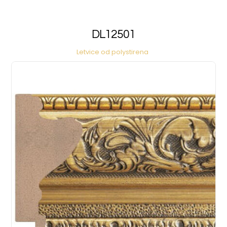
DL12501
Letvice od polystirena