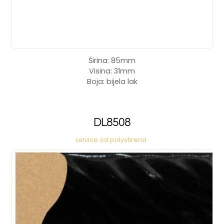
Širina: 85mm
Visina: 31mm
Boja: bijela lak
DL8508
Letvice od polystirena