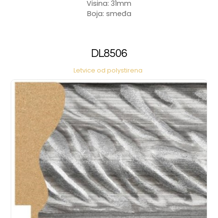
Visina: 31mm
Boja: smeđa
DL8506
Letvice od polystirena