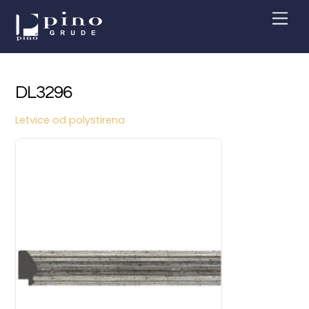
Skip
Men
to
content
DL3296
Letvice od polystirena