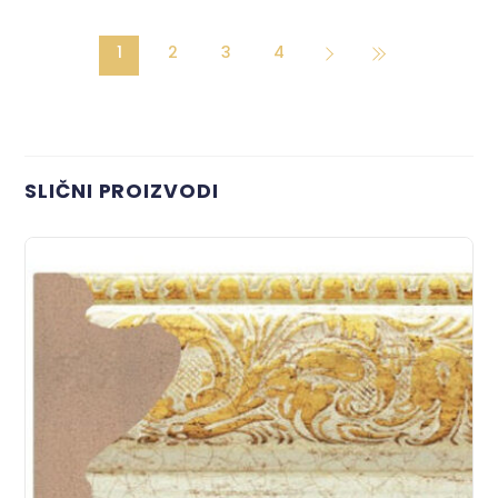
1
2
3
4
SLIČNI PROIZVODI