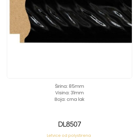
Širina: 85mm
Visina: 31mm
Boja: crna lak
DL8507
Letvice od polystirena