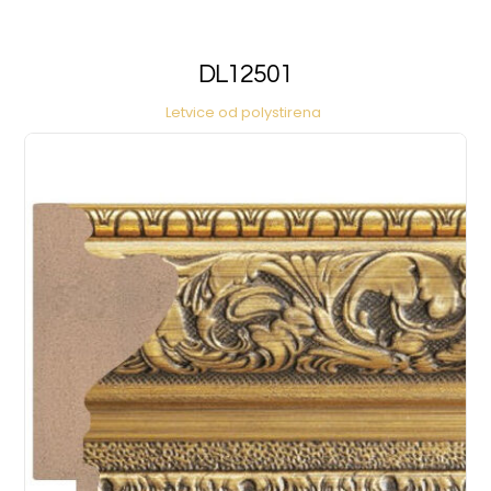
DL12501
Letvice od polystirena