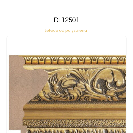
DL12501
Letvice od polystirena