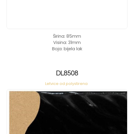
Širina: 85mm
Visina: 31mm
Boja: bijela lak
DL8508
Letvice od polystirena