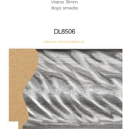
Visina: 31mm
Boja: smeđa
DL8506
Letvice od polystirena