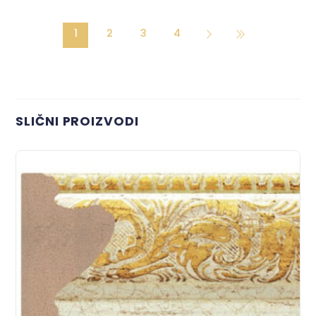
1
2
3
4
SLIČNI PROIZVODI