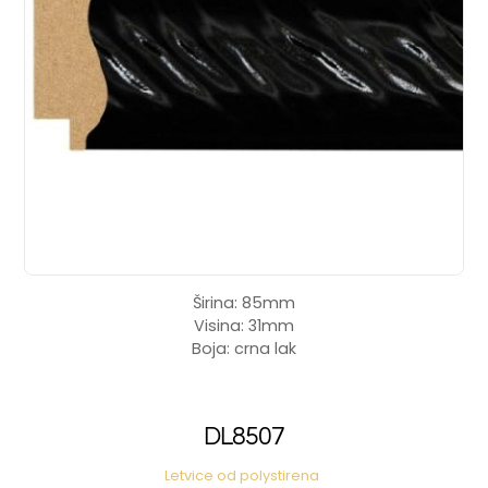
Širina: 85mm
Visina: 31mm
Boja: crna lak
DL8507
Letvice od polystirena