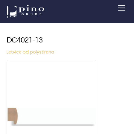
Skip
Men
to
content
DC4021-13
Letvice od polystirena