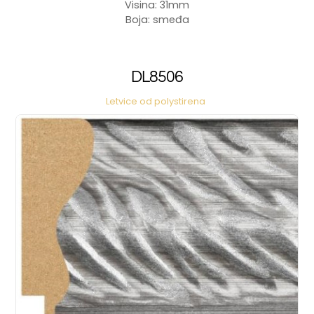
Visina: 31mm
Boja: smeđa
DL8506
Letvice od polystirena