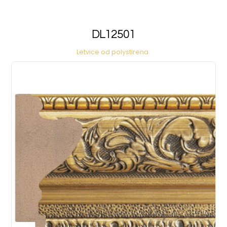
DL12501
Letvice od polystirena