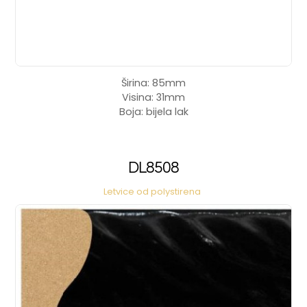
Širina: 85mm
Visina: 31mm
Boja: bijela lak
DL8508
Letvice od polystirena