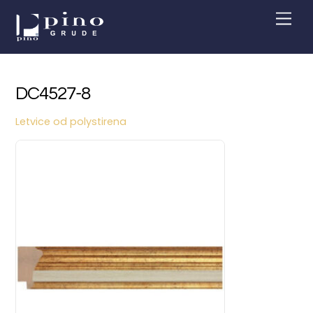
Skip
Men
to
content
DC4527-8
Letvice od polystirena