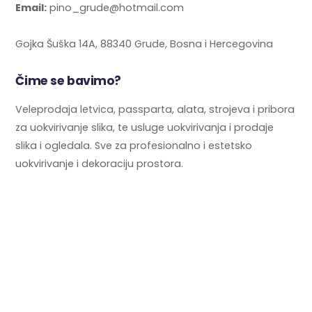
Email:
pino_grude@hotmail.com
Gojka Šuška 14A, 88340 Grude, Bosna i Hercegovina
Čime se bavimo?
Veleprodaja letvica, passparta, alata, strojeva i pribora
za uokvirivanje slika, te usluge uokvirivanja i prodaje
slika i ogledala. Sve za profesionalno i estetsko
uokvirivanje i dekoraciju prostora.