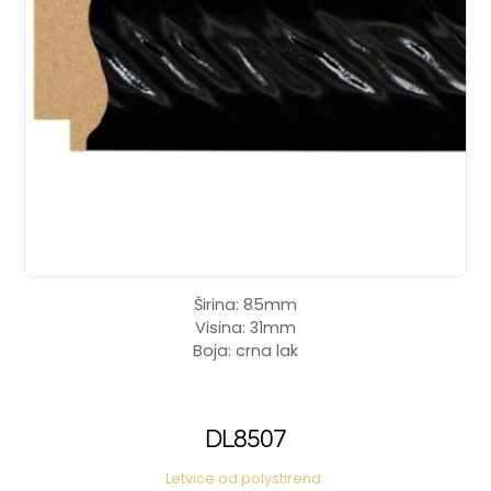
Širina: 85mm
Visina: 31mm
Boja: crna lak
DL8507
Letvice od polystirena