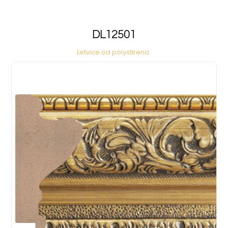
DL12501
Letvice od polystirena