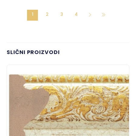
1
2
3
4
SLIČNI PROIZVODI