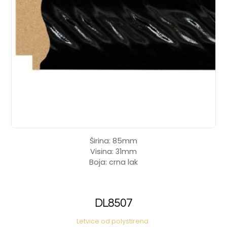
Širina: 85mm
Visina: 31mm
Boja: crna lak
DL8507
Letvice od polystirena