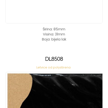
Širina: 85mm
Visina: 31mm
Boja: bijela lak
DL8508
Letvice od polystirena