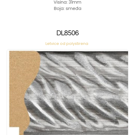
Visina: 31mm
Boja: smeđa
DL8506
Letvice od polystirena