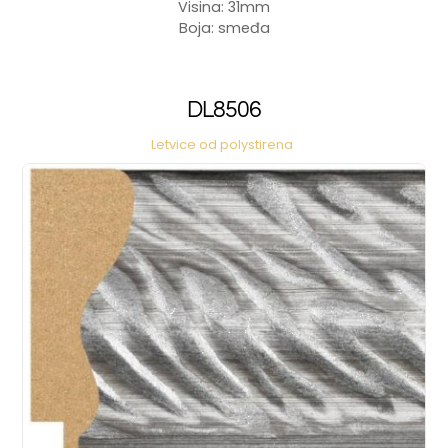
Visina: 31mm
Boja: smeđa
DL8506
Letvice od polystirena