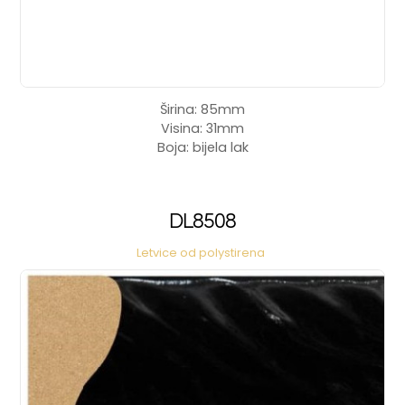
Širina: 85mm
Visina: 31mm
Boja: bijela lak
DL8508
Letvice od polystirena