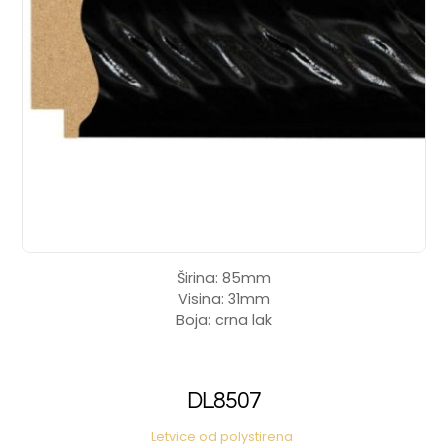
Širina: 85mm
Visina: 31mm
Boja: crna lak
DL8507
Letvice od polystirena