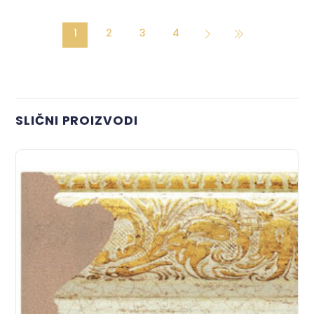
1
2
3
4
SLIČNI PROIZVODI