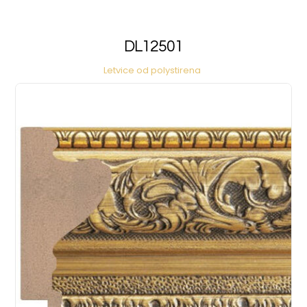
DL12501
Letvice od polystirena