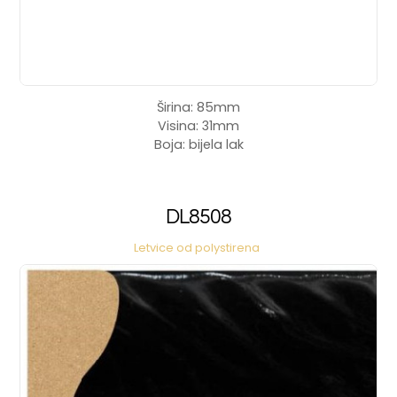
Širina: 85mm
Visina: 31mm
Boja: bijela lak
DL8508
Letvice od polystirena