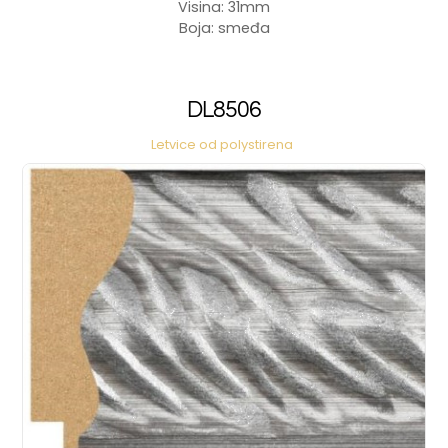
Visina: 31mm
Boja: smeđa
DL8506
Letvice od polystirena