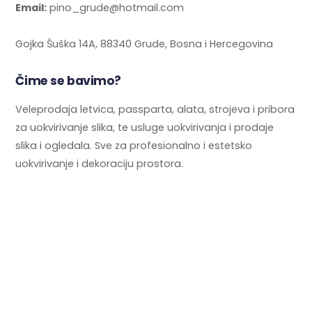
Email:
pino_grude@hotmail.com
Gojka Šuška 14A, 88340 Grude, Bosna i Hercegovina
Čime se bavimo?
Veleprodaja letvica, passparta, alata, strojeva i pribora
za uokvirivanje slika, te usluge uokvirivanja i prodaje
slika i ogledala. Sve za profesionalno i estetsko
uokvirivanje i dekoraciju prostora.