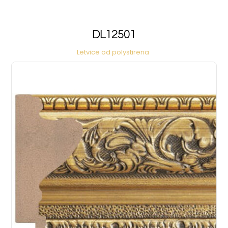
DL12501
Letvice od polystirena